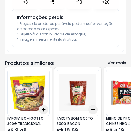
+
3
+
5
+
10
+
20
Informações gerais
* Preços de produtos pesáveis podem sofrer variação 
de acordo com o peso;

* Sujeito à disponibilidade de estoque;

* Imagem meramente ilustrativa;
Produtos similares
Ver mais
Add
Add
+
3
+
5
+
10
+
3
+
5
+
10
FAROFA BOM GOSTO
FAROFA BOM GOSTO
MILHO DE PIP
300G TRADICIONAL
300G BACON
CHINEZINHO 
R$ 9,49
R$ 10,69
R$ 4,19