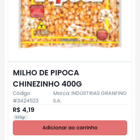
MILHO DE PIPOCA
CHINEZINHO 400G
Código:
Marca:
INDÚSTRIAS GRANFINO
#
3424523
S.A.
R$ 4,19
500gr
Adicionar ao carrinho
Subtotal:
R$ 0