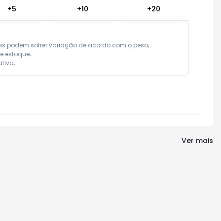
+
5
+
10
+
20
eis podem sofrer variação de acordo com o peso;

e estoque;

tiva;
Ver mais