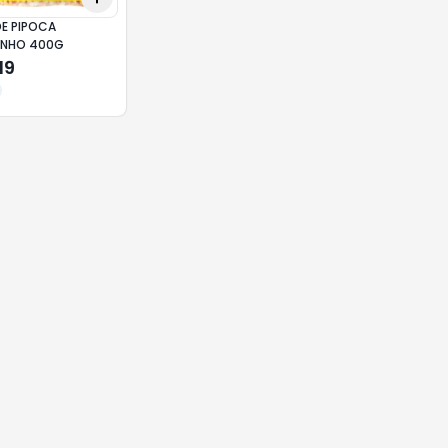
DE PIPOCA
INHO 400G
19