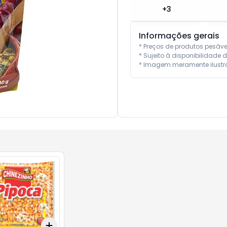
+
3
Informações gerais
* Preços de produtos pesáv
* Sujeito à disponibilidade d
* Imagem meramente ilustra
Add
10
+
3
+
5
+
10