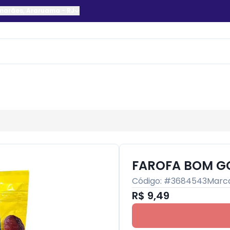
imarães
,
Araruama
-
RJ
FAROFA BOM G
Código: #
3684543
Marc
R$ 9,49