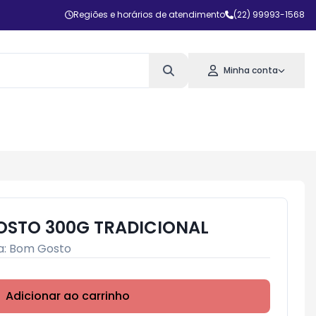
Regiões e horários de atendimento
(22) 99993-1568
Minha conta
OSTO 300G TRADICIONAL
a:
Bom Gosto
Adicionar ao carrinho
Subtotal:
R$ 0,00