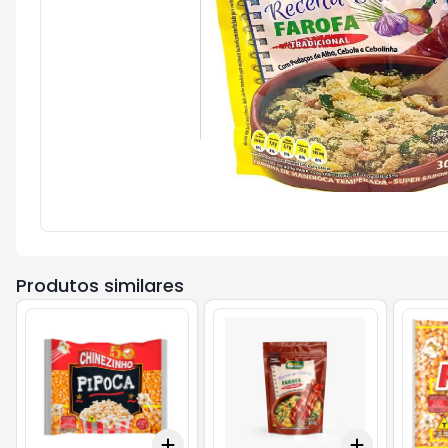
Produtos similares
Add
Add
+
3
+
5
+
10
+
3
+
5
+