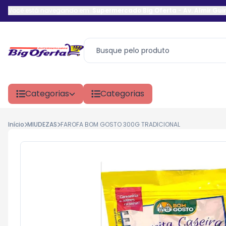
Você está navegando em:
Supermercado Big Oferta
-
Av. Almir Gu
Categorias
Categorias
Início
MIUDEZAS
FAROFA BOM GOSTO 300G TRADICIONAL