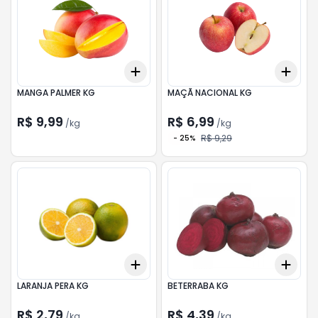
Add
Add
+
1.2
kg
+
2
kg
+
0.
MANGA PALMER KG
MAÇÃ NACIONAL KG
R$ 9,99
R$ 6,99
/
kg
/
kg
R$ 9,29
-
25
%
Add
Add
+
0.6
kg
+
1
kg
+
0.
LARANJA PERA KG
BETERRABA KG
R$ 2,79
R$ 4,39
/
kg
/
kg