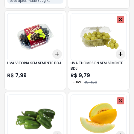
peso aproximado 300g /
unidade
Add
Add
+
3
+
5
+
10
+
3
UVA VITORIA SEM SEMENTE BDJ
UVA THOMPSON SEM SEMENTE
BDJ
R$ 7,99
R$ 9,79
R$ 11,59
-
16
%