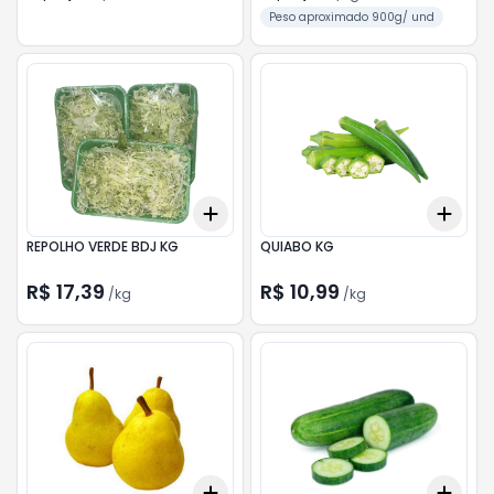
Peso aproximado 900g/ und
Add
Add
+
0.6
kg
+
1
kg
+
0.
REPOLHO VERDE BDJ KG
QUIABO KG
R$ 17,39
R$ 10,99
/
kg
/
kg
Add
Add
+
0.6
kg
+
1
kg
+
0.