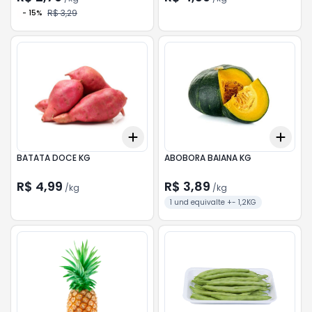
R$ 3,29
-
15
%
Add
Add
+
0.9
kg
+
1.5
kg
+
3
BATATA DOCE KG
ABOBORA BAIANA KG
R$ 4,99
R$ 3,89
/
kg
/
kg
1 und equivalte +- 1,2KG