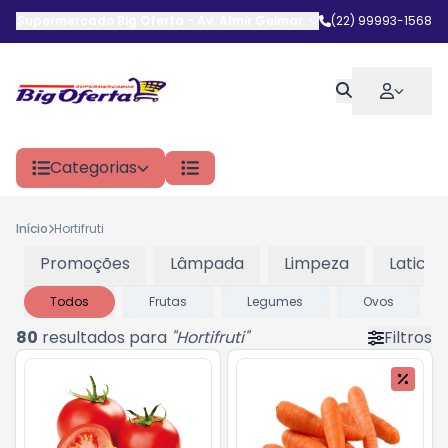
Supermercado Big Oferta
-
Av. Almir Guimarães
,
(22) 99993-1568
Araruama
-
RJ
Categorias
Início
Hortifruti
Promoções
Lâmpada
Limpeza
Laticini
Todos
Frutas
Legumes
Ovos
80
resultados para
"
Hortifruti
"
Filtros