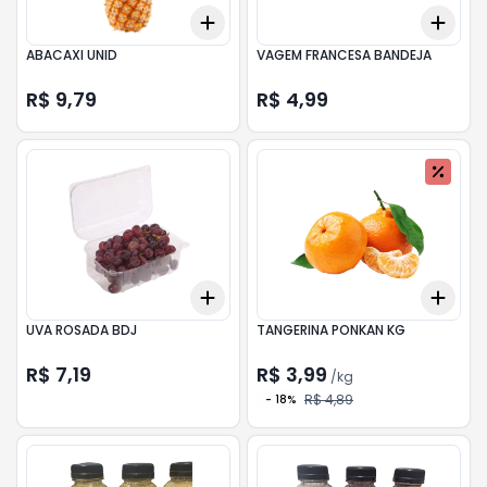
Add
Add
+
3
+
5
+
10
+
3
ABACAXI UNID
VAGEM FRANCESA BANDEJA
R$ 9,79
R$ 4,99
Add
Add
+
3
+
5
+
10
+
0.
UVA ROSADA BDJ
TANGERINA PONKAN KG
R$ 7,19
R$ 3,99
/
kg
R$ 4,89
-
18
%