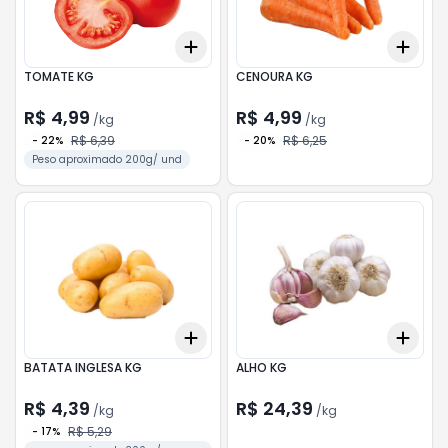
Add
Add
+
0.6
kg
+
1
kg
+
0.
TOMATE KG
CENOURA KG
R$ 4,99
R$ 4,99
/
kg
/
kg
R$ 6,39
R$ 6,25
-
22
%
-
20
%
Peso aproximado 200g/ und
Add
Add
+
0.9
kg
+
1.5
kg
+
0.
BATATA INGLESA KG
ALHO KG
R$ 4,39
R$ 24,39
/
kg
/
kg
R$ 5,29
-
17
%