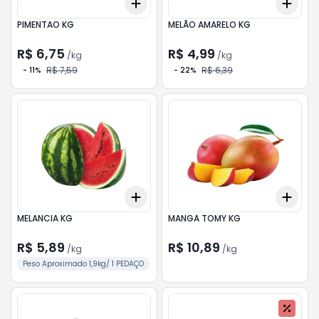
Add
Add
+
0.3
kg
+
0.5
kg
+
4.
PIMENTAO KG
MELÃO AMARELO KG
R$ 6,75
R$ 4,99
/
kg
/
kg
R$ 7,59
R$ 6,39
-
11
%
-
22
%
Add
Add
+
4.8
kg
+
8
kg
+
1.2
MELANCIA KG
MANGA TOMY KG
R$ 5,89
R$ 10,89
/
kg
/
kg
Peso Aproximado 1,9kg/ 1 PEDAÇO