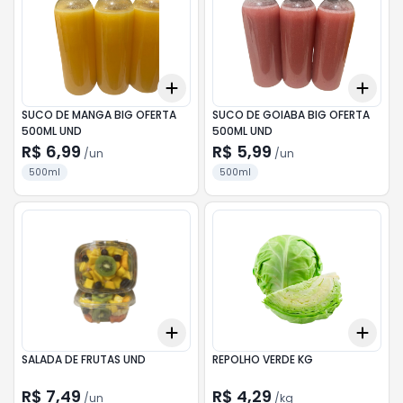
Add
Add
+
3
+
5
+
10
+
3
SUCO DE MANGA BIG OFERTA
SUCO DE GOIABA BIG OFERTA
500ML UND
500ML UND
R$ 6,99
R$ 5,99
/
un
/
un
500ml
500ml
Add
Add
+
3
+
5
+
10
+
3
SALADA DE FRUTAS UND
REPOLHO VERDE KG
R$ 7,49
R$ 4,29
/
un
/
kg