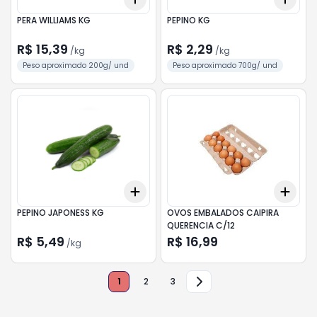
PERA WILLIAMS KG
PEPINO KG
R$ 15,39
R$ 2,29
/
kg
/
kg
Peso aproximado 200g/ und
Peso aproximado 700g/ und
Add
Add
+
0.6
kg
+
1
kg
+
3
PEPINO JAPONESS KG
OVOS EMBALADOS CAIPIRA
QUERENCIA C/12
R$ 5,49
R$ 16,99
/
kg
1
2
3