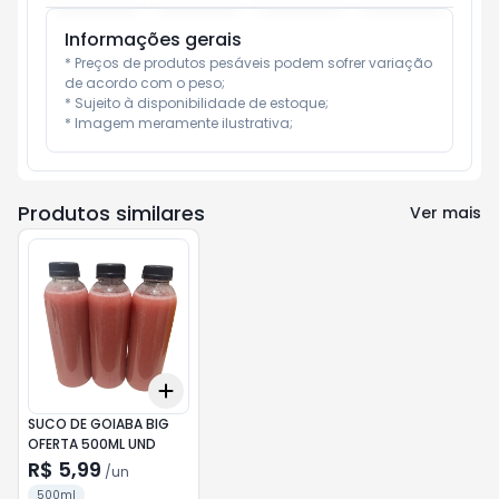
Informações gerais
* Preços de produtos pesáveis podem sofrer variação 
de acordo com o peso;

* Sujeito à disponibilidade de estoque;

* Imagem meramente ilustrativa;
Produtos similares
Ver mais
Add
+
3
+
5
+
10
SUCO DE GOIABA BIG
OFERTA 500ML UND
R$ 5,99
/
un
500ml