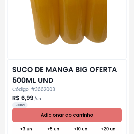
SUCO DE MANGA BIG OFERTA
500ML UND
Código: #
3662003
R$ 6,99
/
un
500ml
Adicionar ao carrinho
Subtotal:
R$ 0
+
3
un
+
5
un
+
10
un
+
20
un