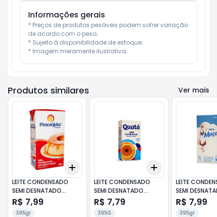
Informações gerais
* Preços de produtos pesáveis podem sofrer variação 
de acordo com o peso;

* Sujeito à disponibilidade de estoque;

* Imagem meramente ilustrativa;
Produtos similares
Ver mais
Add
Add
+
3
+
5
+
10
+
3
+
5
+
10
LEITE CONDENSADO
LEITE CONDENSADO
LEITE CONDE
SEMI DESNATADO
SEMI DESNATADO
SEMI DESNAT
PIRACANJUBA 395G TP
QUATÁ 395G TP
NESTLE 395G 
R$ 7,99
R$ 7,79
R$ 7,99
395gr
395G
395gr