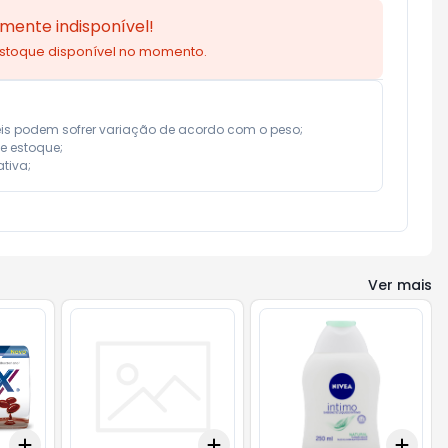
mente indisponível!
estoque disponível no momento.
eis podem sofrer variação de acordo com o peso;

e estoque;

tiva;
Ver mais
Add
Add
Add
+
3
+
5
+
10
+
3
+
5
+
10
+
3