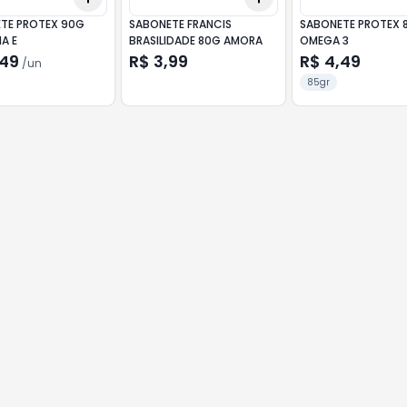
TE PROTEX 90G
SABONETE FRANCIS
SABONETE PROTEX 
A E
BRASILIDADE 80G AMORA
OMEGA 3
,49
R$ 3,99
R$ 4,49
/
un
85gr