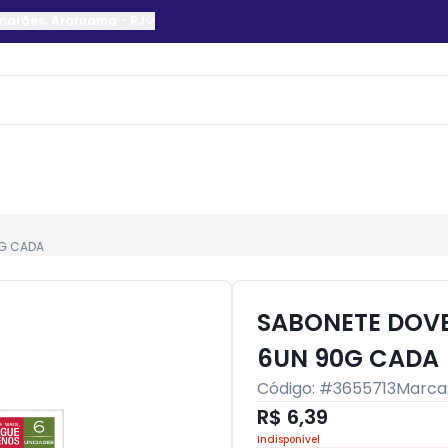
imarães
,
Araruama
-
RJ
0G CADA
SABONETE DOV
6UN 90G CADA
Código: #
3655713
Marca
R$ 6,39
Indisponível