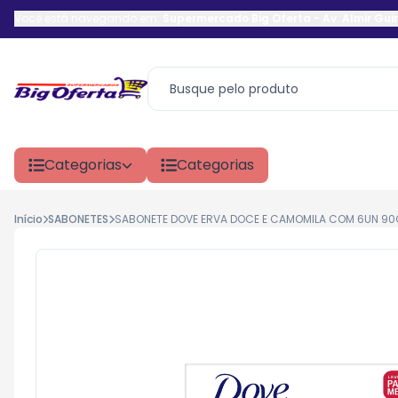
Você está navegando em:
Supermercado Big Oferta
-
Av. Almir Gu
Categorias
Categorias
Início
SABONETES
SABONETE DOVE ERVA DOCE E CAMOMILA COM 6UN 9