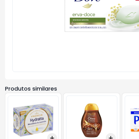
Produtos similares
Add
Add
+
3
+
5
+
10
+
3
+
5
+