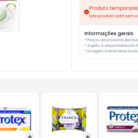
Produto temporaria
Este produto está sem 
Informações gerais
* Preços de produtos pesáv
* Sujeito à disponibilidade d
* Imagem meramente ilustra
Add
Add
10
+
3
+
5
+
10
+
3
+
5
+
10