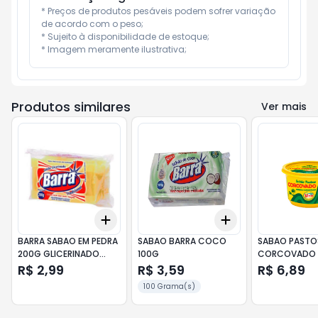
* Preços de produtos pesáveis podem sofrer variação 
de acordo com o peso;

* Sujeito à disponibilidade de estoque;

* Imagem meramente ilustrativa;
Produtos similares
Ver mais
Add
Add
+
3
+
5
+
10
+
3
+
5
+
10
BARRA SABAO EM PEDRA
SABAO BARRA COCO
SABAO PAST
200G GLICERINADO
100G
CORCOVADO 
NEUTRO
R$ 2,99
R$ 3,59
R$ 6,89
100 Grama(s)