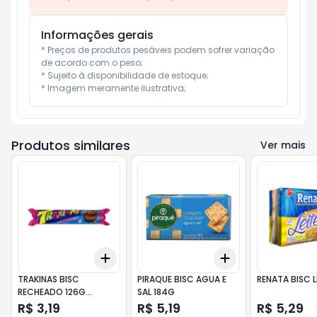
Informações gerais
* Preços de produtos pesáveis podem sofrer variação 
de acordo com o peso;

* Sujeito à disponibilidade de estoque;

* Imagem meramente ilustrativa;
Produtos similares
Ver mais
Add
Add
+
3
+
5
+
10
+
3
+
5
+
10
TRAKINAS BISC
PIRAQUE BISC AGUA E
RENATA BISC L
RECHEADO 126G
SAL 184G
MORANGO
R$ 3,19
R$ 5,19
R$ 5,29