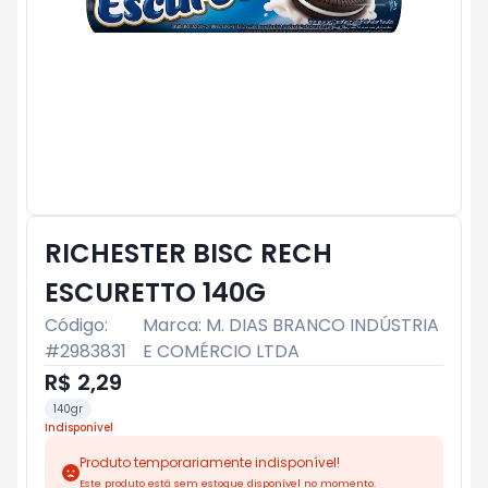
RICHESTER BISC RECH
ESCURETTO 140G
Código:
Marca:
M. DIAS BRANCO INDÚSTRIA
#
2983831
E COMÉRCIO LTDA
R$ 2,29
140gr
Indisponível
Produto temporariamente indisponível!
Este produto está sem estoque disponível no momento.