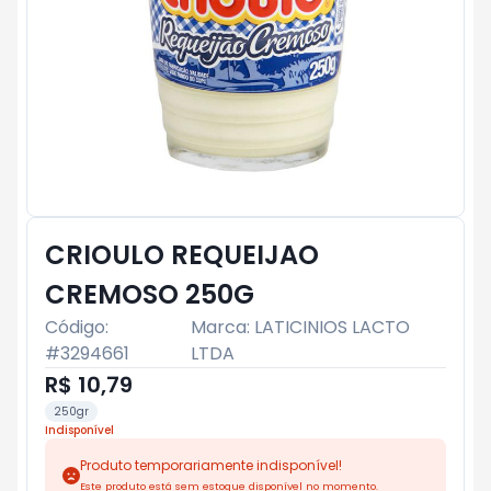
CRIOULO REQUEIJAO
CREMOSO 250G
Código:
Marca:
LATICINIOS LACTO
#
3294661
LTDA
R$ 10,79
250gr
Indisponível
Produto temporariamente indisponível!
Este produto está sem estoque disponível no momento.