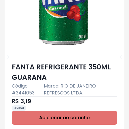
FANTA REFRIGERANTE 350ML
GUARANA
Código:
Marca:
RIO DE JANEIRO
#
3441053
REFRESCOS LTDA.
R$ 3,19
350ml
Adicionar ao carrinho
Subtotal:
R$ 0