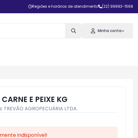
Regiões e horários de atendimento
(22) 99993-1568
Minha conta
 CARNE E PEIXE KG
a:
TREVÃO AGROPECUÁRIA LTDA.
mente indisponível!