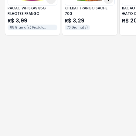
RACAO WHISKAS 85G
KITEKAT FRANGO SACHE
RACAO 
FILHOTES FRANGO
70G
GATO C
R$ 3,99
R$ 3,29
R$ 2
85 Grama(s) Produto
70 Grama(s)
limitado em 5 und por com