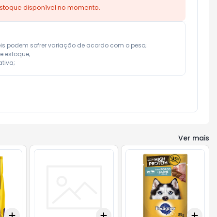
estoque disponível no momento.
is podem sofrer variação de acordo com o peso;

 estoque;

tiva;
Ver mais
Add
Add
Add
+
3
+
5
+
10
+
0.6
+
1
+
2
+
3