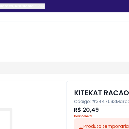
imarães
,
Araruama
-
RJ
KITEKAT RACAO
Código: #
3447593
Marc
R$ 20,49
Indisponível
Produto temporaria