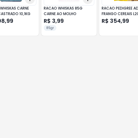
WHISKAS CARNE
RACAO WHISKAS 85G
RACAO PEDIGREE A
ASTRADO 10,1KG
CARNE AO MOLHO
FRANGO CEREAIS L2
18KG
08,99
R$ 3,99
R$ 354,99
85gr