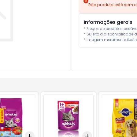
Este produto está sem 
Informações gerais
* Preços de produtos pesáve
* Sujeito à disponibilidade de
* Imagem meramente ilustra
Add
Add
10
+
3
+
5
+
10
+
3
+
5
+
10