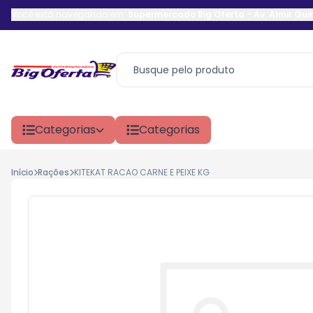
Você está navegando em:
Supermercado Big Oferta
-
Av. Almir Gu
Categorias
Categorias
Início
Rações
KITEKAT RACAO CARNE E PEIXE KG