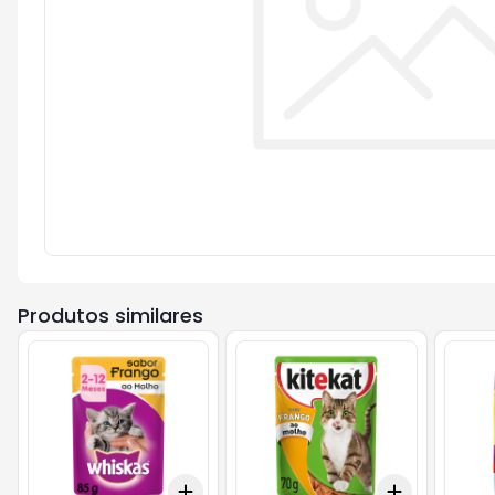
Produtos similares
Add
Add
+
3
+
5
+
10
+
3
+
5
+