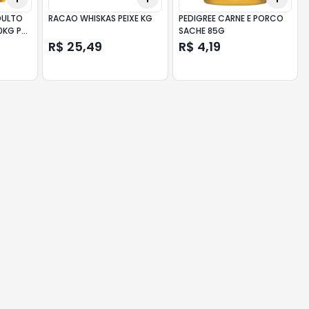
DULTO
RACAO WHISKAS PEIXE KG
PEDIGREE CARNE E PORCO
0KG PG
SACHE 85G
R$ 25,49
R$ 4,19