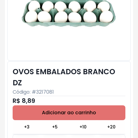
OVOS EMBALADOS BRANCO
DZ
Código: #
3217081
R$ 8,89
Adicionar ao carrinho
Subtotal:
R$ 0
+
3
+
5
+
10
+
20