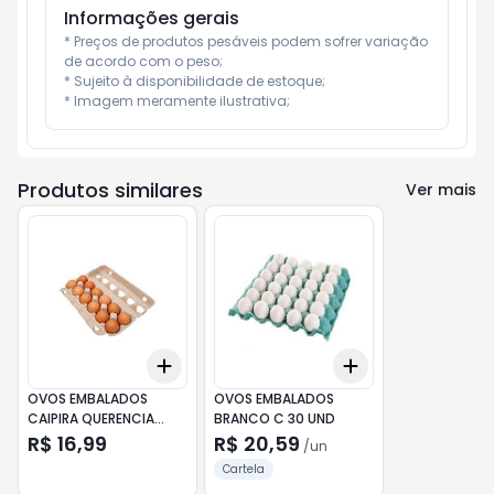
Informações gerais
* Preços de produtos pesáveis podem sofrer variação 
de acordo com o peso;

* Sujeito à disponibilidade de estoque;

* Imagem meramente ilustrativa;
Produtos similares
Ver mais
Add
Add
+
3
+
5
+
10
+
3
+
5
+
10
OVOS EMBALADOS
OVOS EMBALADOS
CAIPIRA QUERENCIA
BRANCO C 30 UND
C/12
R$ 16,99
R$ 20,59
/
un
Cartela