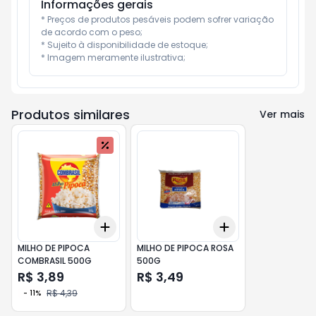
Informações gerais
* Preços de produtos pesáveis podem sofrer variação 
de acordo com o peso;

* Sujeito à disponibilidade de estoque;

* Imagem meramente ilustrativa;
Produtos similares
Ver mais
Add
Add
+
3
+
5
+
10
+
3
+
5
+
10
MILHO DE PIPOCA
MILHO DE PIPOCA ROSA
COMBRASIL 500G
500G
R$ 3,89
R$ 3,49
R$ 4,39
-
11
%