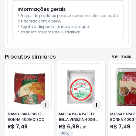
Informações gerais
* Preços de produtos pesáveis podem sofrer variação 
de acordo com o peso;

* Sujeito à disponibilidade de estoque;

* Imagem meramente ilustrativa;
Produtos similares
Ver mais
Add
Add
+
3
+
5
+
10
+
3
+
5
+
10
MASSA PARA PASTEL
MASSA PARA PASTEL
MASSA PARA P
BONNA 400G DISCO
BELLA VENEZIA 400G
BONNA 400G 
MEDIA
R$ 7,49
R$ 6,99
R$ 7,49
/
un
400gr