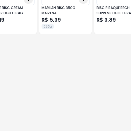
E BISC CREAM
MARILAN BISC 350G
BISC PIRAQUÊ RECH
R LIGHT 184G
MAIZENA
SUPREME CHOC BR
C/ MAÇÃ E CANELA
19
R$ 5,39
R$ 3,89
350g