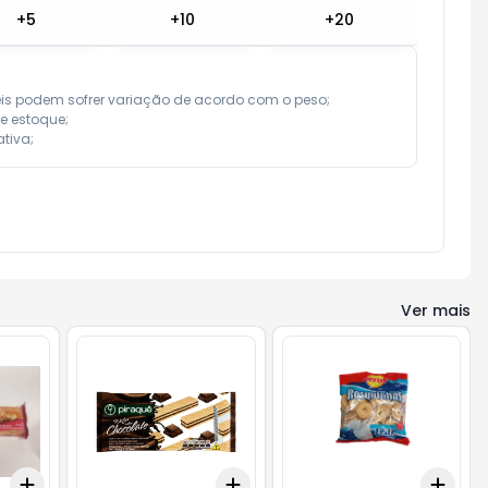
+
5
+
10
+
20
eis podem sofrer variação de acordo com o peso;

e estoque;

tiva;
Ver mais
Add
Add
Add
+
3
+
5
+
10
+
3
+
5
+
10
+
3