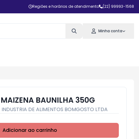
Regiões e horários de atendimento
(22) 99993-1568
Minha conta
C MAIZENA BAUNILHA 350G
:
INDUSTRIA DE ALIMENTOS BOMGOSTO LTDA
Adicionar ao carrinho
Subtotal:
R$ 0,00