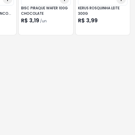
BISC PIRAQUE WAFER 100G
KERUS ROSQUINHA LEITE
ANCO
CHOCOLATE
300G
 80G
R$ 3,19
R$ 3,99
/
un