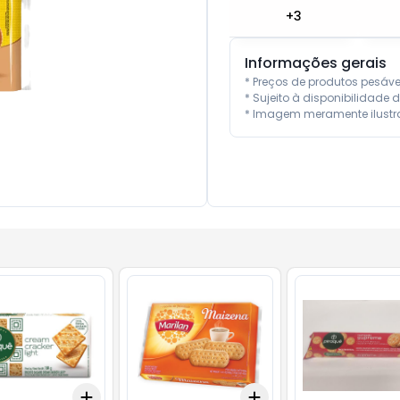
+
3
Informações gerais
* Preços de produtos pesáv
* Sujeito à disponibilidade d
* Imagem meramente ilustra
Add
Add
10
+
3
+
5
+
10
+
3
+
5
+
10