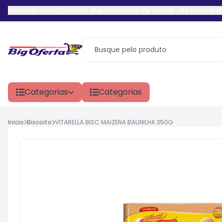
Você está navegando em:
Supermercado Big Oferta
-
Av. Almir Gu
Categorias
Categorias
Início
Biscoito
VITARELLA BISC MAIZENA BAUNILHA 350G