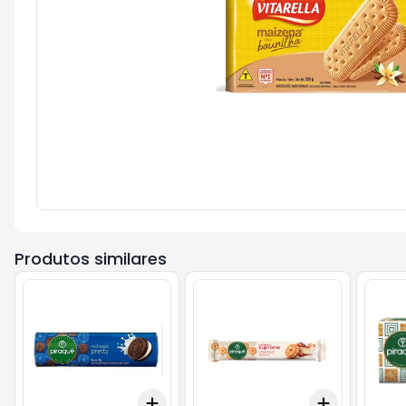
Produtos similares
Add
Add
+
3
+
5
+
10
+
3
+
5
+