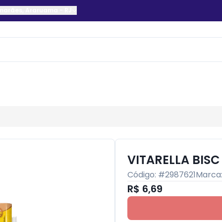
imarães
,
Araruama
-
RJ
VITARELLA BIS
Código: #
2987621
Marca
R$ 6,69