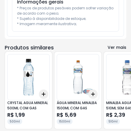
Informações gerais
* Preços de produtos pesáveis podem sofrer variação 
de acordo com o peso;

* Sujeito à disponibilidade de estoque;

* Imagem meramente ilustrativa;
Produtos similares
Ver mais
Add
Add
+
3
+
5
+
10
+
3
+
5
+
10
CRYSTAL AGUA MINERAL
ÁGUA MINERAL MINALBA
MINALBA AGUA
500ML COM GAS
1500ML COM GAS
510ML SEM GA
R$ 1,99
R$ 5,69
R$ 2,39
500ml
1500ml
510ml