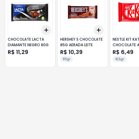
Add
Add
+
3
+
5
+
10
+
3
+
5
+
10
CHOCOLATE LACTA
HERSHEY S CHOCOLATE
NESTLE KIT KA
DIAMANTE NEGRO 80G
85G AERADA LEITE
CHOCOLATE 4
R$ 11,29
R$ 10,39
R$ 6,49
85gr
41,5gr