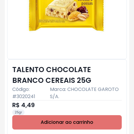
TALENTO CHOCOLATE
BRANCO CEREAIS 25G
Código:
Marca:
CHOCOLATE GAROTO
#
3020241
S/A.
R$ 4,49
25gr
Adicionar ao carrinho
Subtotal:
R$ 0