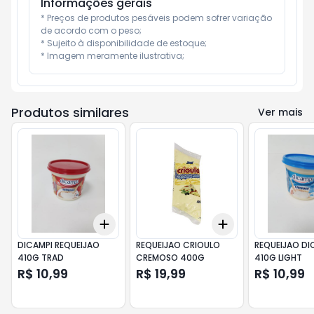
Informações gerais
* Preços de produtos pesáveis podem sofrer variação 
de acordo com o peso;

* Sujeito à disponibilidade de estoque;

* Imagem meramente ilustrativa;
Produtos similares
Ver mais
Add
Add
+
3
+
5
+
10
+
3
+
5
+
10
DICAMPI REQUEIJAO
REQUEIJAO CRIOULO
REQUEIJAO DI
410G TRAD
CREMOSO 400G
410G LIGHT
R$ 10,99
R$ 19,99
R$ 10,99