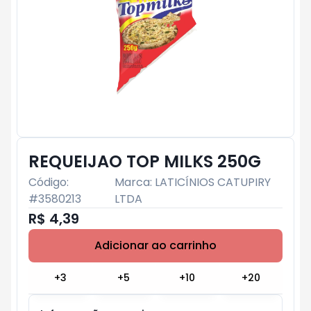
REQUEIJAO TOP MILKS 250G
Código:
Marca:
LATICÍNIOS CATUPIRY
#
3580213
LTDA
R$ 4,39
Adicionar ao carrinho
Subtotal:
R$ 0
+
3
+
5
+
10
+
20