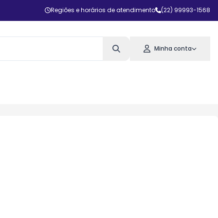
Regiões e horários de atendimento
(22) 99993-1568
Minha conta