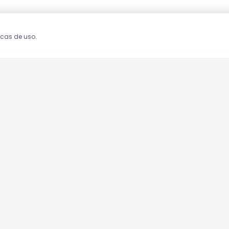
icas de uso.
oções!
clusivas.