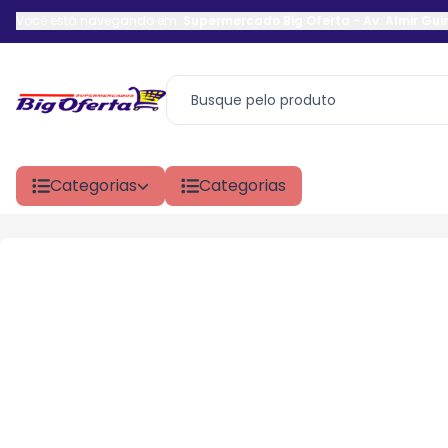
Você está navegando em:
Supermercado Big Oferta
-
Av. Almir Gu
Categorias
Categorias