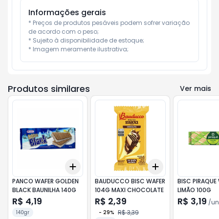
Informações gerais
* Preços de produtos pesáveis podem sofrer variação 
de acordo com o peso;

* Sujeito à disponibilidade de estoque;

* Imagem meramente ilustrativa;
Produtos similares
Ver mais
Add
Add
+
3
+
5
+
10
+
3
+
5
+
10
PANCO WAFER GOLDEN
BAUDUCCO BISC WAFER
BISC PIRAQUE
BLACK BAUNILHA 140G
104G MAXI CHOCOLATE
LIMÃO 100G
R$ 4,19
R$ 2,39
R$ 3,19
/
un
R$ 3,39
140gr
-
29
%