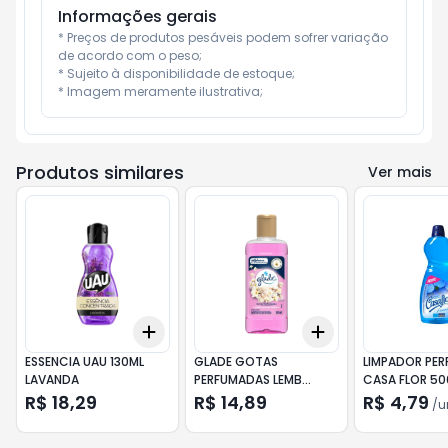
Informações gerais
* Preços de produtos pesáveis podem sofrer variação 
de acordo com o peso;

* Sujeito à disponibilidade de estoque;

* Imagem meramente ilustrativa;
Produtos similares
Ver mais
Add
Add
+
3
+
5
+
10
+
3
+
5
+
10
ESSENCIA UAU 130ML
GLADE GOTAS
LIMPADOR PE
LAVANDA
PERFUMADAS LEMB
CASA FLOR 50
INFANCIA 120ML
DREAMS
R$ 18,29
R$ 14,89
R$ 4,79
/
u