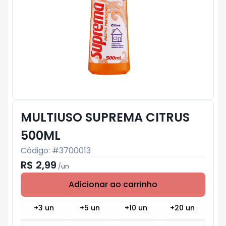
MULTIUSO SUPREMA CITRUS
500ML
Código: #
3700013
R$ 2,99
/
un
Adicionar ao carrinho
Subtotal:
R$ 0
+
3
un
+
5
un
+
10
un
+
20
un