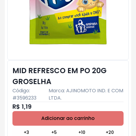
MID REFRESCO EM PO 20G
GROSELHA
Código:
Marca:
AJINOMOTO IND. E COM
#
3596233
LTDA.
R$ 1,19
Adicionar ao carrinho
Subtotal:
R$ 0
+
3
+
5
+
10
+
20