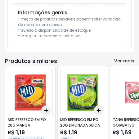
Informações gerais
* Preços de produtos pesáveis podem sofrer variação 
de acordo com o peso;

* Sujeito à disponibilidade de estoque;

* Imagem meramente ilustrativa;
Produtos similares
Ver mais
Add
Add
+
3
+
5
+
10
+
3
+
5
+
10
MID REFRESCO EM PO
MID REFRESCO EM PO
TANG REFRESC
20G MANGA
20G LIMONADA SUICA
GOIABA 18G
R$ 1,19
R$ 1,19
R$ 1,69