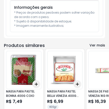
Informações gerais
* Preços de produtos pesáveis podem sofrer variação 
de acordo com o peso;

* Sujeito à disponibilidade de estoque;

* Imagem meramente ilustrativa;
Produtos similares
Ver mais
Add
Add
+
3
+
5
+
10
+
3
+
5
+
10
MASSA PARA PASTEL
MASSA PARA PASTEL
MASSA DE PAST
BONNA 400G COIO
BELLA VENEZIA 400G
VENEZIA 1KG 
DISCAO
R$ 7,49
R$ 6,99
R$ 16,39
400gr