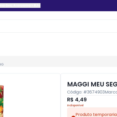
imarães
,
Araruama
-
RJ
9G
MAGGI MEU SEG
Código: #
3674903
Marc
R$ 4,49
Indisponível
Produto temporaria