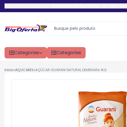
Você está navegando em:
Supermercado Big Oferta
-
Av. Almir Gu
Categorias
Categorias
Início
AÇUCARES
AÇÚCAR GUARANI NATURAL DEMERARA 1KG