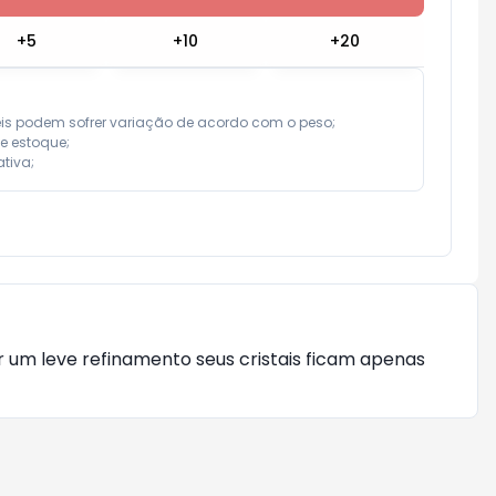
+
5
+
10
+
20
eis podem sofrer variação de acordo com o peso;

e estoque;

tiva;
 um leve refinamento seus cristais ficam apenas