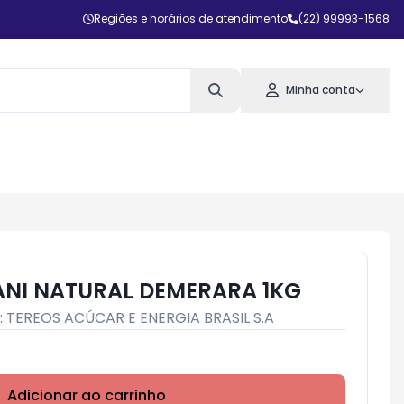
Regiões e horários de atendimento
(22) 99993-1568
Minha conta
NI NATURAL DEMERARA 1KG
:
TEREOS ACÚCAR E ENERGIA BRASIL S.A
Adicionar ao carrinho
Subtotal:
R$ 0,00