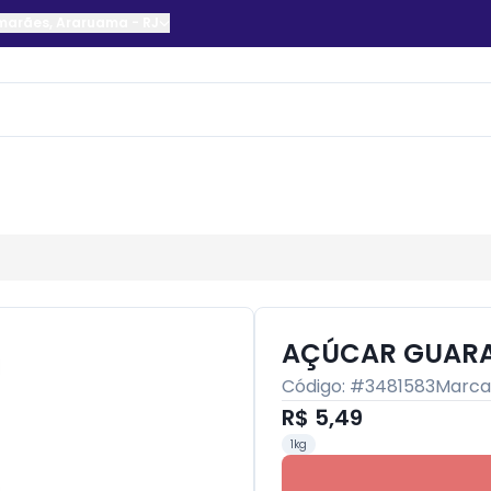
imarães
,
Araruama
-
RJ
AÇÚCAR GUARA
Código: #
3481583
Marca
R$ 5,49
1kg