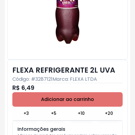
FLEXA REFRIGERANTE 2L UVA
Código: #
3287121
Marca:
FLEXA LTDA
R$ 6,49
Adicionar ao carrinho
Subtotal:
R$ 0
+
3
+
5
+
10
+
20
Informações gerais