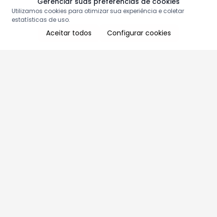
Gerenciar suas preferências de cookies
Utilizamos cookies para otimizar sua experiência e coletar
estatísticas de uso.
Aceitar todos
Configurar cookies
Aproveite as nossas promoções!
Cadastre seu e-mail e receba ofertas exclusivas.
QUERO RECEBER