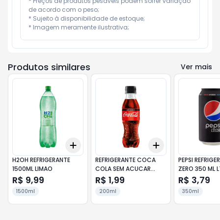
* Preços de produtos pesáveis podem sofrer variação 
de acordo com o peso;

* Sujeito à disponibilidade de estoque;

* Imagem meramente ilustrativa;
Produtos similares
Ver mais
Add
Add
+
3
+
5
+
10
+
3
+
5
+
10
H2OH REFRIGERANTE
REFRIGERANTE COCA
PEPSI REFRIGE
1500ML LIMAO
COLA SEM ACUCAR
ZERO 350 ML L
200ML PET
R$ 9,99
R$ 1,99
R$ 3,79
1500ml
200ml
350ml