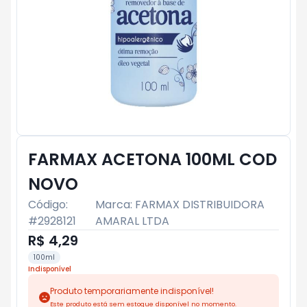
FARMAX ACETONA 100ML COD
NOVO
Código:
Marca:
FARMAX DISTRIBUIDORA
#
2928121
AMARAL LTDA
R$ 4,29
100ml
Indisponível
Produto temporariamente indisponível!
Este produto está sem estoque disponível no momento.