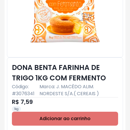
DONA BENTA FARINHA DE
TRIGO 1KG COM FERMENTO
Código:
Marca:
J. MACÊDO ALIM.
#
3076341
NORDESTE S/A.( CEREAIS )
R$ 7,59
1kg
Adicionar ao carrinho
Subtotal:
R$ 0