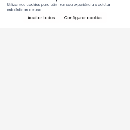
Utilizamos cookies para otimizar sua experiência e coletar
estatísticas de uso.
Aceitar todos
Configurar cookies
Aproveite as nossas promoções!
Cadastre seu e-mail e receba ofertas exclusivas.
QUERO RECEBER