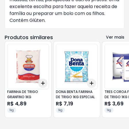
excelente escolha para fazer aquela receita de
família ou preparar um bolo com os filhos.
Contém Glúten.
Produtos similares
Ver mais
Add
Add
+
3
+
5
+
10
+
3
+
5
+
10
FARINHA DE TRIGO
DONA BENTA FARINHA
TRES COROA F
GRANFINO 1KG
DE TRIGO 1KG ESPECIAL
DE TRIGO 1KG 
R$ 4,89
R$ 7,19
R$ 3,69
1kg
1kg
1kg