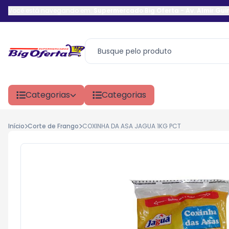
Você está navegando em:
Supermercado Big Oferta
-
Av. Almir Gu
Categorias
Categorias
Início
Corte de Frango
COXINHA DA ASA JAGUA 1KG PCT