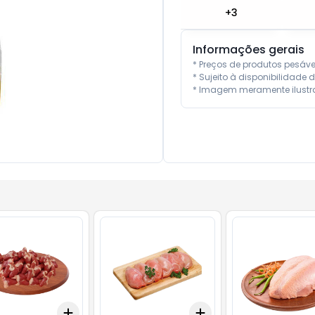
+
3
Informações gerais
* Preços de produtos pesáv
* Sujeito à disponibilidade d
* Imagem meramente ilustra
Add
Add
10
+
3
kg
+
5
kg
+
3
kg
+
5
kg