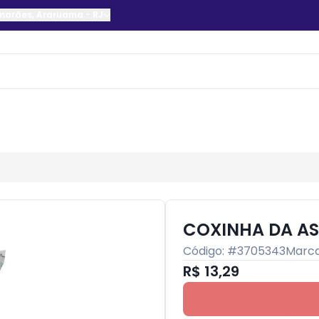
imarães
,
Araruama
-
RJ
COXINHA DA AS
Código: #
3705343
Marc
R$ 13,29