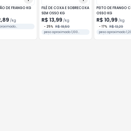
O DE FRANGO KG
FILÉ DE COXA E SOBRECOXA
PEITO DE FRANGO 
SEM OSSO KG
OSSO KG
2,89
R$ 13,99
R$ 10,99
/
kg
/
kg
/
kg
R$ 18,59
R$ 13,29
proximado
-
25
%
-
17
%
cote
peso aproximado 1,100
peso aproximado 1,2
kg/pacote
kg/pacote