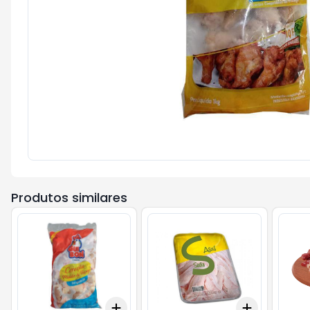
Produtos similares
Add
Add
+
3
+
5
+
10
+
3
+
5
+