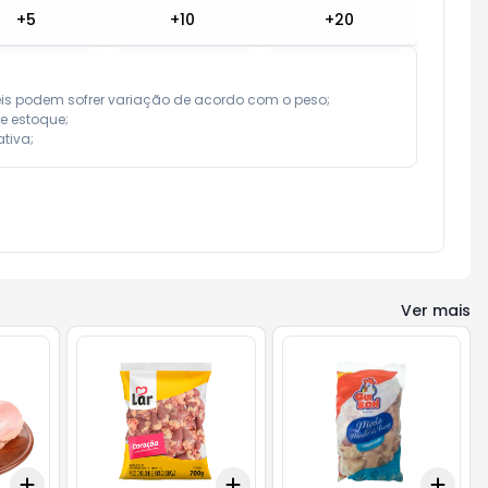
+
5
+
10
+
20
eis podem sofrer variação de acordo com o peso;

e estoque;

tiva;
Ver mais
Add
Add
Add
+
3.6
kg
+
6
kg
+
3
+
5
+
10
+
3