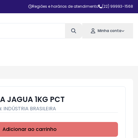
Regiões e horários de atendimento
(22) 99993-1568
Minha conta
A JAGUA 1KG PCT
a:
INDÚSTRIA BRASILEIRA
Adicionar ao carrinho
Subtotal:
R$ 0,00