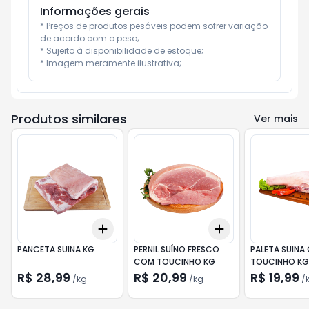
Informações gerais
* Preços de produtos pesáveis podem sofrer variação 
de acordo com o peso;

* Sujeito à disponibilidade de estoque;

* Imagem meramente ilustrativa;
Produtos similares
Ver mais
Add
Add
+
1.5
kg
+
2.5
kg
+
2.1
kg
+
3.5
kg
PANCETA SUINA KG
PERNIL SUÍNO FRESCO
PALETA SUINA
COM TOUCINHO KG
TOUCINHO KG
R$ 28,99
R$ 20,99
R$ 19,99
/
kg
/
kg
/