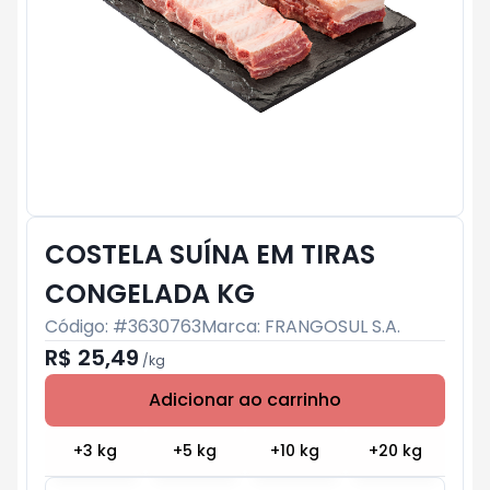
COSTELA SUÍNA EM TIRAS
CONGELADA KG
Código: #
3630763
Marca:
FRANGOSUL S.A.
R$ 25,49
/
kg
Adicionar ao carrinho
Subtotal:
R$ 0
+
3
kg
+
5
kg
+
10
kg
+
20
kg