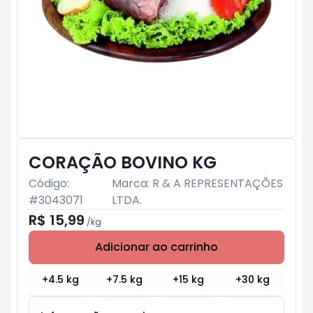
CORAÇÃO BOVINO KG
Código:
Marca:
R & A REPRESENTAÇÕES
#
3043071
LTDA.
R$ 15,99
/
kg
Adicionar ao carrinho
Subtotal:
R$ 0
+
4.5
kg
+
7.5
kg
+
15
kg
+
30
kg