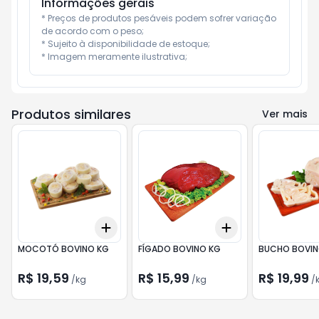
Informações gerais
* Preços de produtos pesáveis podem sofrer variação 
de acordo com o peso;

* Sujeito à disponibilidade de estoque;

* Imagem meramente ilustrativa;
Produtos similares
Ver mais
Add
Add
+
3.6
kg
+
6
kg
+
0.9
kg
+
1.5
kg
MOCOTÓ BOVINO KG
FÍGADO BOVINO KG
BUCHO BOVIN
R$ 19,59
R$ 15,99
R$ 19,99
/
kg
/
kg
/