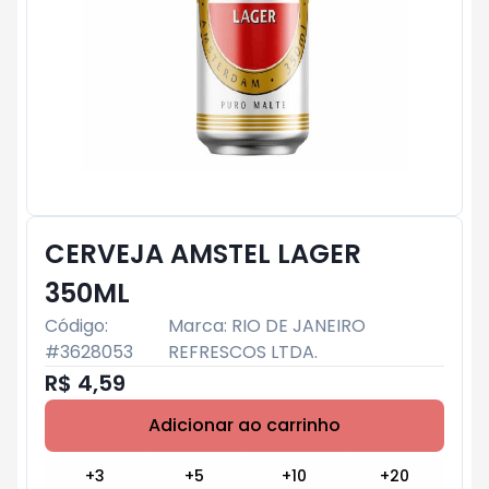
CERVEJA AMSTEL LAGER
350ML
Código:
Marca:
RIO DE JANEIRO
#
3628053
REFRESCOS LTDA.
R$ 4,59
Adicionar ao carrinho
Subtotal:
R$ 0
+
3
+
5
+
10
+
20