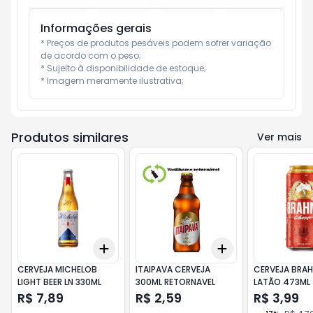
Informações gerais
* Preços de produtos pesáveis podem sofrer variação 
de acordo com o peso;

* Sujeito à disponibilidade de estoque;

* Imagem meramente ilustrativa;
Produtos similares
Ver mais
Add
Add
+
3
+
5
+
10
+
3
+
5
+
10
CERVEJA MICHELOB
ITAIPAVA CERVEJA
CERVEJA BRA
LIGHT BEER LN 330ML
300ML RETORNAVEL
LATÃO 473ML
R$ 7,89
R$ 2,59
R$ 3,99