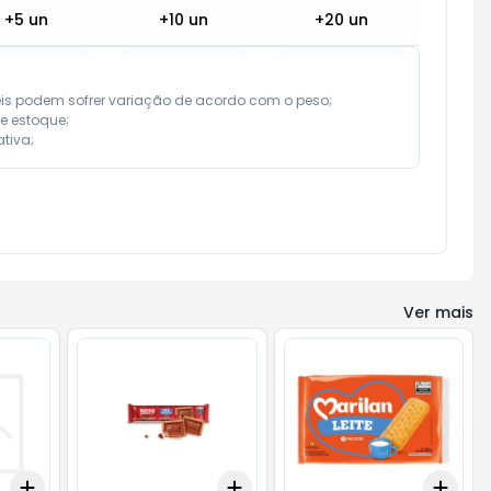
+
5
un
+
10
un
+
20
un
eis podem sofrer variação de acordo com o peso;

e estoque;

tiva;
Ver mais
Add
Add
Add
+
3
+
5
+
10
+
3
+
5
+
10
+
3