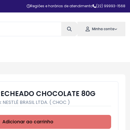
Regiões e horários de atendimento
(22) 99993-1568
Minha conta
 RECHEADO CHOCOLATE 80G
:
NESTLÉ BRASIL LTDA. ( CHOC )
Adicionar ao carrinho
Subtotal:
R$ 0,00