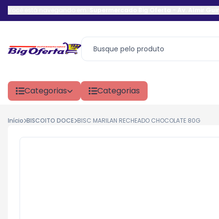
Você está navegando em:
Supermercado Big Oferta
-
Av. Almir Gu
Categorias
Categorias
Início
BISCOITO DOCE
BISC MARILAN RECHEADO CHOCOLATE 80G