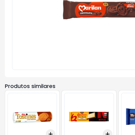
Produtos similares
Add
Add
+
3
+
5
+
10
+
3
+
5
+