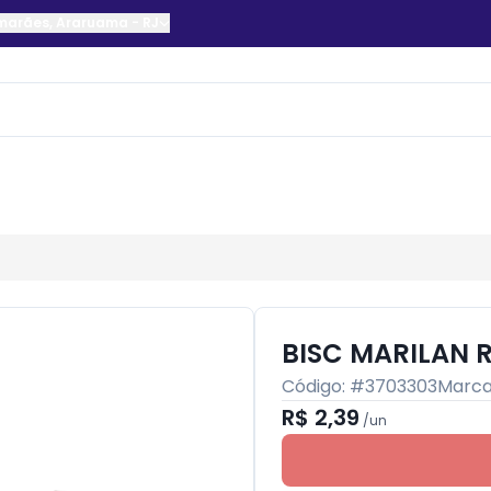
imarães
,
Araruama
-
RJ
BISC MARILAN
Código: #
3703303
Marca
R$ 2,39
/
un