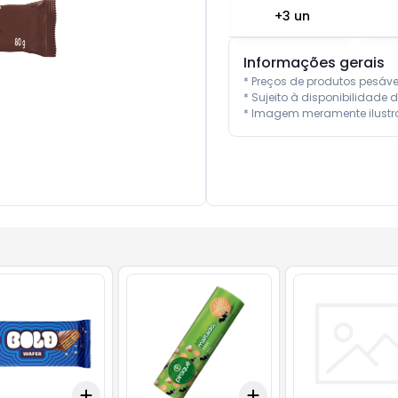
+
3
un
Informações gerais
* Preços de produtos pesáv
* Sujeito à disponibilidade d
* Imagem meramente ilustra
Add
Add
10
+
3
+
5
+
10
+
3
+
5
+
10