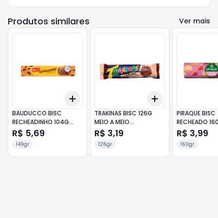
Produtos similares
Ver mais
Add
Add
+
3
+
5
+
10
+
3
+
5
+
10
BAUDUCCO BISC
TRAKINAS BISC 126G
PIRAQUE BISC
RECHEADINHO 104G
MEIO A MEIO
RECHEADO 16
BRIGADEIRO
CHOCOLATE BRANCO E
MORANGO
R$ 5,69
R$ 3,19
R$ 3,99
PRETO
149gr
126gr
160gr