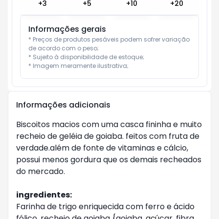
+
3
+
5
+
10
+
20
Informações gerais
* Preços de produtos pesáveis podem sofrer variação 
de acordo com o peso;

* Sujeito à disponibilidade de estoque;

* Imagem meramente ilustrativa;
Informações adicionais
Biscoitos macios com uma casca fininha e muito
recheio de geléia de goiaba. feitos com fruta de
verdade.além de fonte de vitaminas e cálcio,
possui menos gordura que os demais recheados
do mercado.
ingredientes:
Farinha de trigo enriquecida com ferro e ácido
fólico, recheio de goiaba {goiaba, açúcar, fibra