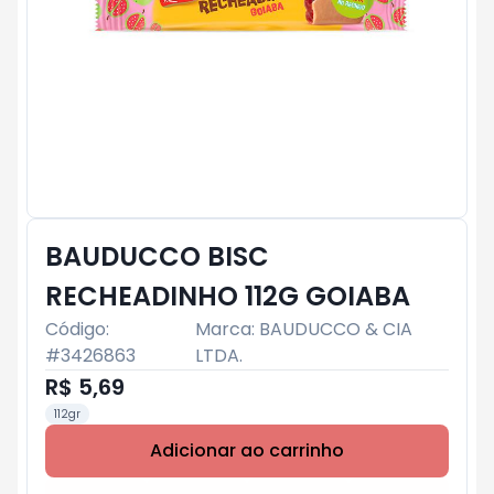
BAUDUCCO BISC
RECHEADINHO 112G GOIABA
Código:
Marca:
BAUDUCCO & CIA
#
3426863
LTDA.
R$ 5,69
112gr
Adicionar ao carrinho
Subtotal:
R$ 0