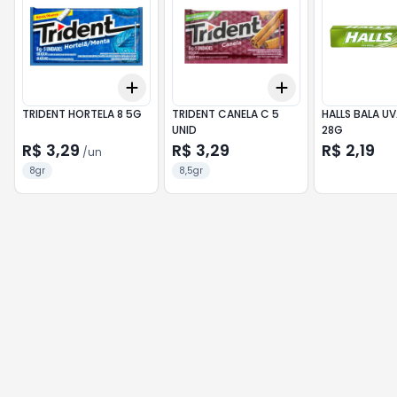
Add
Add
+
3
+
5
+
10
+
3
+
5
+
10
TRIDENT HORTELA 8 5G
TRIDENT CANELA C 5
HALLS BALA UV
UNID
28G
R$ 3,29
R$ 3,29
R$ 2,19
/
un
8gr
8,5gr