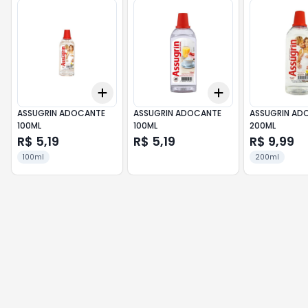
Add
Add
+
3
+
5
+
10
+
3
+
5
+
10
ASSUGRIN ADOCANTE
ASSUGRIN ADOCANTE
ASSUGRIN AD
100ML
100ML
200ML
R$ 5,19
R$ 5,19
R$ 9,99
100ml
200ml