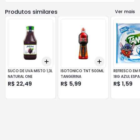
Produtos similares
Ver mais
Add
Add
+
3
+
5
+
10
+
3
+
5
+
10
SUCO DE UVA MISTO 1,3L
ISOTONICO TNT 500ML
REFRESCO EM 
NATURAL ONE
TANGERINA
18G AZUL ESPA
R$ 22,49
R$ 5,99
R$ 1,59