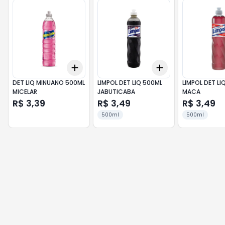
Add
Add
+
3
+
5
+
10
+
3
+
5
+
10
DET LIQ MINUANO 500ML
LIMPOL DET LIQ 500ML
LIMPOL DET LI
MICELAR
JABUTICABA
MACA
R$ 3,39
R$ 3,49
R$ 3,49
500ml
500ml