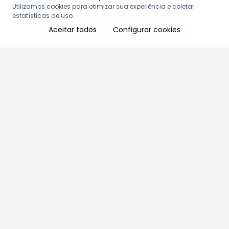
Utilizamos cookies para otimizar sua experiência e coletar
estatísticas de uso.
Aceitar todos
Configurar cookies
Aproveite as nossas promoções!
Cadastre seu e-mail e receba ofertas exclusivas.
QUERO RECEBER