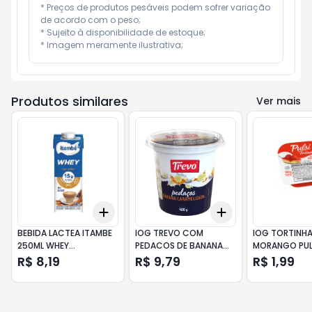
* Preços de produtos pesáveis podem sofrer variação 
de acordo com o peso;

* Sujeito à disponibilidade de estoque;

* Imagem meramente ilustrativa;
Produtos similares
Ver mais
Add
Add
+
3
+
5
+
10
+
3
+
5
+
10
BEBIDA LACTEA ITAMBE
IOG TREVO COM
IOG TORTINH
250ML WHEY
PEDACOS DE BANANA
MORANGO PUL
CAPUCCINO
400G
R$ 8,19
R$ 9,79
R$ 1,99