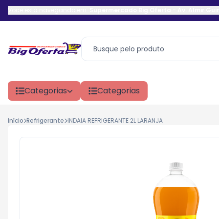
Você está navegando em:
Supermercado Big Oferta
-
Av. Almir Gu
Categorias
Categorias
Início
Refrigerante
INDAIA REFRIGERANTE 2L LARANJA