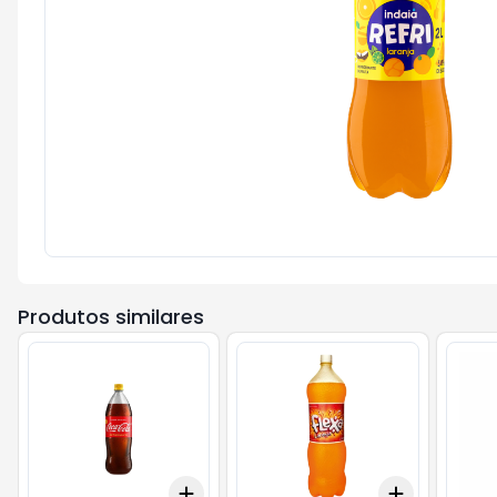
Produtos similares
Add
Add
+
3
+
5
+
10
+
3
+
5
+