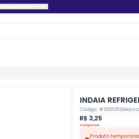
imarães
,
Araruama
-
RJ
INDAIA REFRIG
Código: #
3501353
Marca
R$ 3,25
Indisponível
Produto temporaria