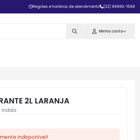
Regiões e horários de atendimento
(22) 99993-1568
Minha conta
ERANTE 2L LARANJA
:
Indaia
mente indisponível!