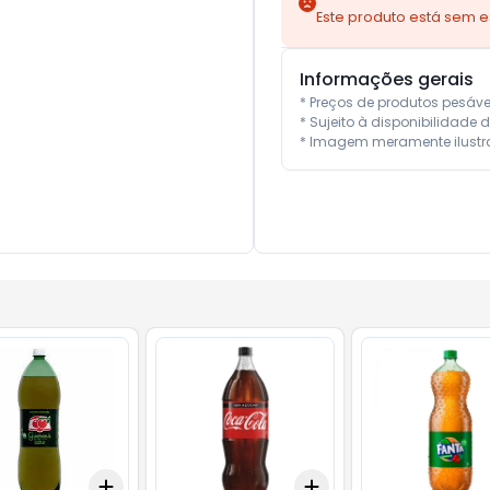
Este produto está sem 
Informações gerais
* Preços de produtos pesáv
* Sujeito à disponibilidade d
* Imagem meramente ilustra
Add
Add
10
+
3
+
5
+
10
+
3
+
5
+
10