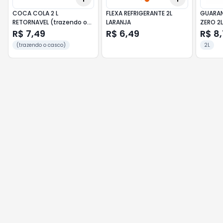
COCA COLA 2 L
FLEXA REFRIGERANTE 2L
GUARAN
RETORNAVEL (trazendo o
LARANJA
ZERO 2L
casco)
R$ 7,49
R$ 6,49
R$ 8
(trazendo o casco)
2L