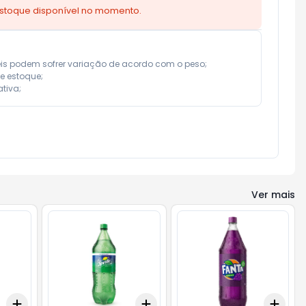
estoque disponível no momento.
eis podem sofrer variação de acordo com o peso;

e estoque;

tiva;
Ver mais
Add
Add
Add
+
3
+
5
+
10
+
3
+
5
+
10
+
3