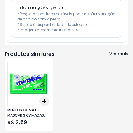
Informações gerais
* Preços de produtos pesáveis podem sofrer variação 
de acordo com o peso;

* Sujeito à disponibilidade de estoque;

* Imagem meramente ilustrativa;
Produtos similares
Ver mais
Add
+
3
+
5
+
10
MENTOS GOMA DE
MASCAR 3 CAMADAS
SPEARMINT
R$ 2,59