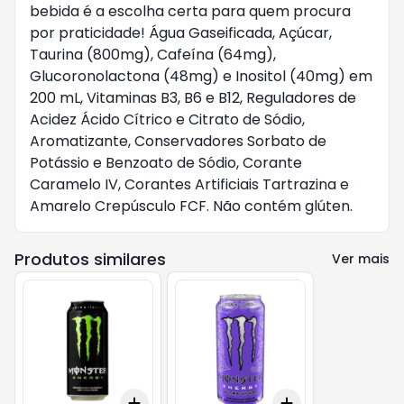
bebida é a escolha certa para quem procura
por praticidade! Água Gaseificada, Açúcar,
Taurina (800mg), Cafeína (64mg),
Glucoronolactona (48mg) e Inositol (40mg) em
200 mL, Vitaminas B3, B6 e B12, Reguladores de
Acidez Ácido Cítrico e Citrato de Sódio,
Aromatizante, Conservadores Sorbato de
Potássio e Benzoato de Sódio, Corante
Caramelo IV, Corantes Artificiais Tartrazina e
Amarelo Crepúsculo FCF. Não contém glúten.
Produtos similares
Ver mais
Add
Add
+
3
+
5
+
10
+
3
+
5
+
10