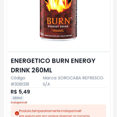
ENERGETICO BURN ENERGY
DRINK 260ML
Código:
Marca:
SOROCABA REFRESCO
#
3081291
S/A
R$ 5,49
260ml
Indisponível
Produto temporariamente indisponível!
Este produto está sem estoque disponível no momento.