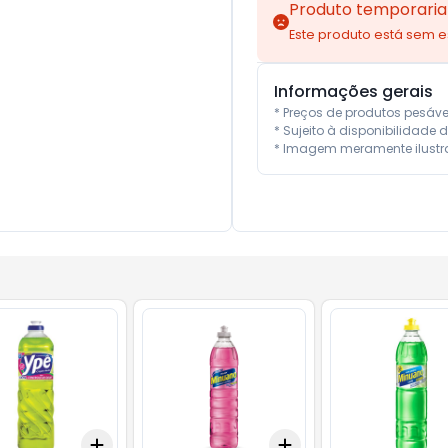
Produto temporaria
Este produto está sem 
Informações gerais
* Preços de produtos pesáv
* Sujeito à disponibilidade d
* Imagem meramente ilustra
Add
Add
10
+
3
+
5
+
10
+
3
+
5
+
10