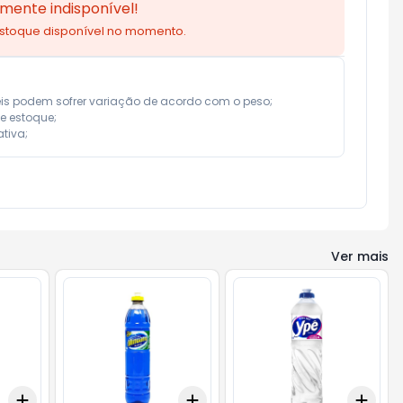
mente indisponível!
estoque disponível no momento.
eis podem sofrer variação de acordo com o peso;

e estoque;

tiva;
Ver mais
Add
Add
Add
+
3
+
5
+
10
+
3
+
5
+
10
+
3