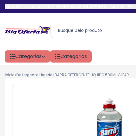
Você está navegando em:
Supermercado Big Oferta
-
Av. Almir Gu
Categorias
Categorias
Início
Detergente Líquido
BARRA DETERGENTE LIQUIDO 500ML CLEAR