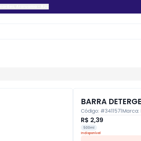
imarães
,
Araruama
-
RJ
BARRA DETERGE
Código: #
3411571
Marca:
R$ 2,39
500ml
Indisponível