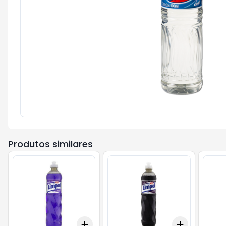
Produtos similares
Add
Add
+
3
+
5
+
10
+
3
+
5
+