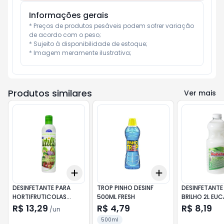
Informações gerais
* Preços de produtos pesáveis podem sofrer variação 
de acordo com o peso;

* Sujeito à disponibilidade de estoque;

* Imagem meramente ilustrativa;
Produtos similares
Ver mais
Add
Add
+
3
+
5
+
10
+
3
+
5
+
10
DESINFETANTE PARA
TROP PINHO DESINF
DESINFETANTE
HORTIFRUTICOLAS
500ML FRESH
BRILHO 2L EUC
UTILIS COALA 300ML
R$ 13,29
R$ 4,79
R$ 8,19
/
un
500ml