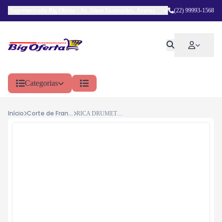
Supermercado Big Oferta
-
Av. Almir Guimarães
,
Araruama
-
RJ
(22) 99993-1568
Categorias
Início
Corte de Frango
RICA DRUMETE 1 KG BDJ