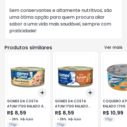
Sem conservantes e altamente nutritivos, são 
uma ótima opção para quem procura aliar 
sabor a uma vida mais saudável, sempre com 
praticidade!
Produtos similares
Ver mais
Add
Add
+
3
+
5
+
10
+
3
+
5
+
10
GOMES DA COSTA
GOMES DA COSTA
COQUEIRO A
ATUM 170G RALADO AO
ATUM 170G RALADO
RALADO 170G
NATURAL
DEFUMADO
R$ 8,59
R$ 8,59
R$ 10,99
R$ 11,59
R$ 11,59
-
26
%
-
26
%
170gr
170gr
170gr