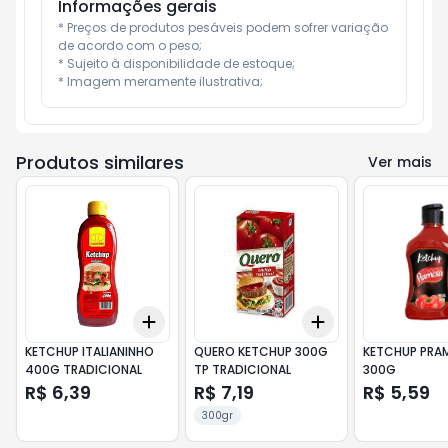
Informações gerais
* Preços de produtos pesáveis podem sofrer variação 
de acordo com o peso;

* Sujeito à disponibilidade de estoque;

* Imagem meramente ilustrativa;
Produtos similares
Ver mais
Add
Add
+
3
+
5
+
10
+
3
+
5
+
10
KETCHUP ITALIANINHO
QUERO KETCHUP 300G
KETCHUP PRA
400G TRADICIONAL
TP TRADICIONAL
300G
R$ 6,39
R$ 7,19
R$ 5,59
300gr