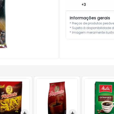
+
3
Informações gerais
* Preços de produtos pesáv
* Sujeito à disponibilidade d
* Imagem meramente ilustra
Add
Add
10
+
3
+
5
+
10
+
3
+
5
+
10