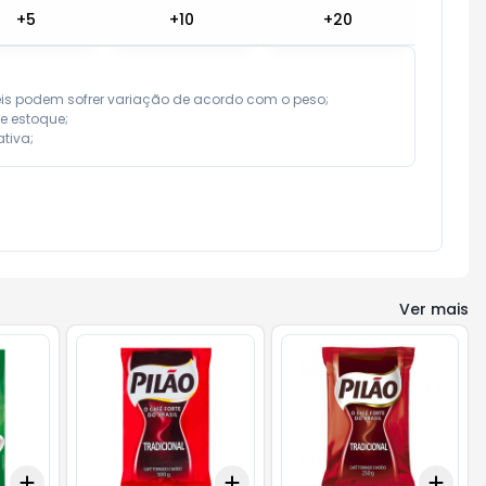
+
5
+
10
+
20
eis podem sofrer variação de acordo com o peso;

e estoque;

tiva;
Ver mais
Add
Add
Add
+
3
+
5
+
10
+
3
+
5
+
10
+
3