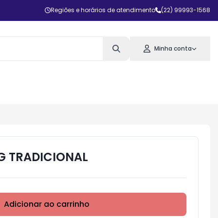
Regiões e horários de atendimento
(22) 99993-1568
Minha conta
G TRADICIONAL
Adicionar ao carrinho
Subtotal:
R$ 0,00