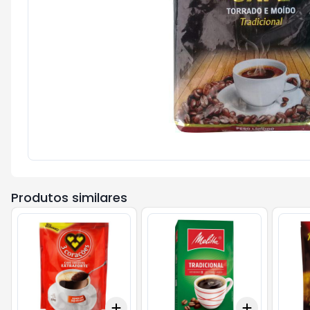
Produtos similares
Add
Add
+
3
+
5
+
10
+
3
+
5
+