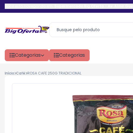
Você está navegando em:
Supermercado Big Oferta
-
Av. Almir Gu
Categorias
Categorias
Início
Café
ROSA CAFE 250G TRADICIONAL