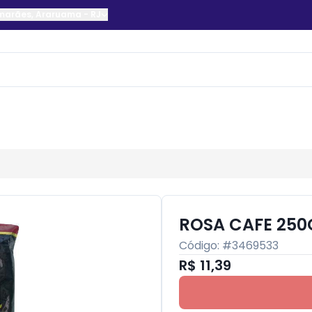
imarães
,
Araruama
-
RJ
ROSA CAFE 250
Código: #
3469533
R$ 11,39