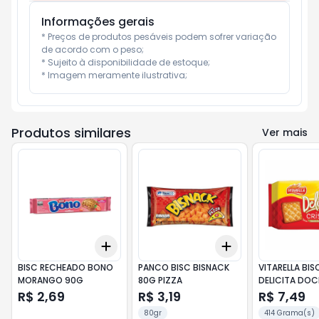
Informações gerais
* Preços de produtos pesáveis podem sofrer variação 
de acordo com o peso;

* Sujeito à disponibilidade de estoque;

* Imagem meramente ilustrativa;
Produtos similares
Ver mais
Add
Add
+
3
+
5
+
10
+
3
+
5
+
10
BISC RECHEADO BONO
PANCO BISC BISNACK
VITARELLA BIS
MORANGO 90G
80G PIZZA
DELICITA DOC
R$ 2,69
R$ 3,19
R$ 7,49
80gr
414 Grama(s)