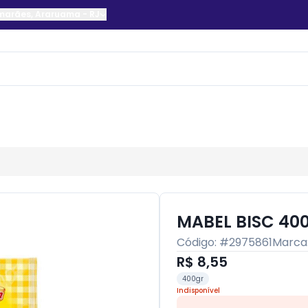
imarães
,
Araruama
-
RJ
MABEL BISC 40
Código: #
2975861
Marca
R$ 8,55
400gr
Indisponível