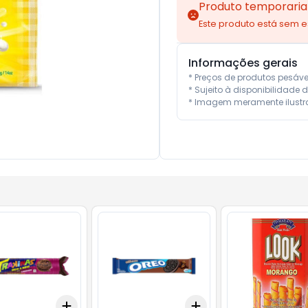
Produto temporaria
Este produto está sem 
Informações gerais
* Preços de produtos pesáv
* Sujeito à disponibilidade d
* Imagem meramente ilustra
Add
Add
10
+
3
+
5
+
10
+
3
+
5
+
10