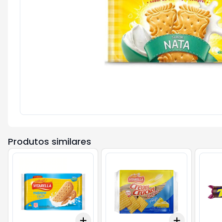
Produtos similares
Add
Add
+
3
+
5
+
10
+
3
+
5
+