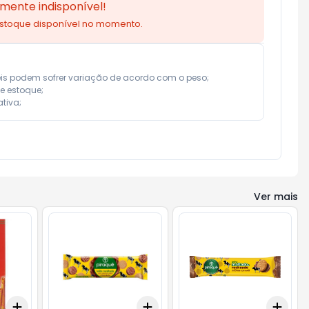
mente indisponível!
estoque disponível no momento.
eis podem sofrer variação de acordo com o peso;

e estoque;

tiva;
Ver mais
Add
Add
Add
+
3
+
5
+
10
+
3
+
5
+
10
+
3