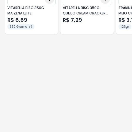
VITARELLA BISC 350G
VITARELLA BISC 350G
TRAKINA
MAIZENA LEITE
QUEIJO CREAM CRACKER
MEIO C
CROCKS
MORAN
R$ 6,69
R$ 7,29
R$ 3,
350 Grama(s)
126gr