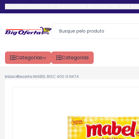
Você está navegando em:
Supermercado Big Oferta
-
Av. Almir Gu
Categorias
Categorias
Início
Biscoito
MABEL BISC 400 G NATA