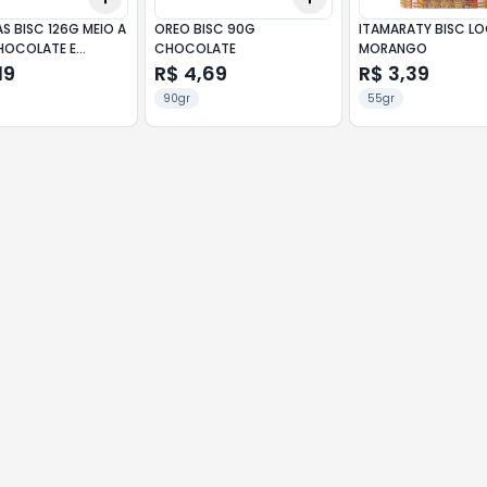
S BISC 126G MEIO A
OREO BISC 90G
ITAMARATY BISC L
HOCOLATE E
CHOCOLATE
MORANGO
GO
19
R$ 4,69
R$ 3,39
90gr
55gr